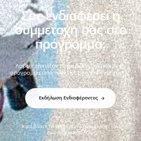
Σας ενδιαφέρει η
συμμετοχή σας στο
πρόγραμμα;
Λάβετε επιπλέον ενημέρωση σχετικά με το
πρόγραμμα από έναν σύμβουλο εκπαίδευσης.
Εκδήλωση Ενδιαφέροντος
Κατεβάστε το ενημερωτικό φυλλάδιο του
προγράμματος
εδώ